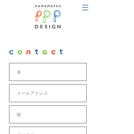
c
o
n
t
a
c
t